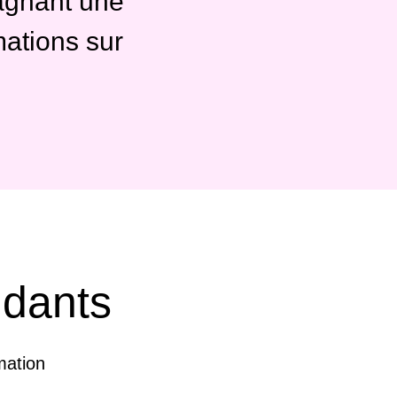
pagnant une
mations sur
idants
mation