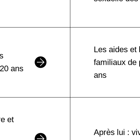
Les aides et 
ts
familiaux de
 20 ans
ans
e et
Après lui : v