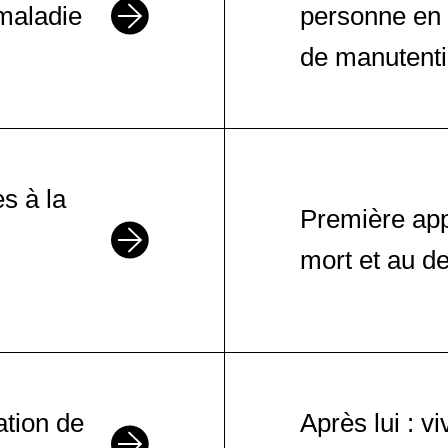
maladie
personne en 
de manutenti
es à la
Première app
mort et au de
tion de
Après lui : v