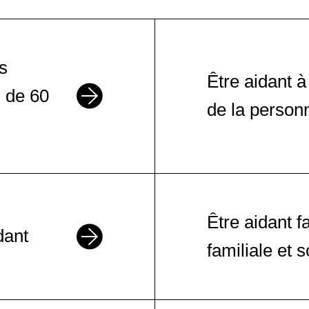
ts
Être aidant à
 de 60
de la person
Être aidant f
dant
familiale et s