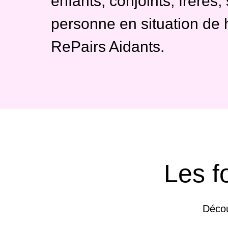
enfants, conjoints, frère
personne en situation de 
RePairs Aidants.
Les f
Décou