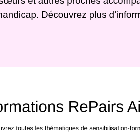
s, sœurs et autres proches accom
handicap. Découvrez plus d'infor
ormations RePairs A
vrez toutes les thématiques de sensibilisation-for