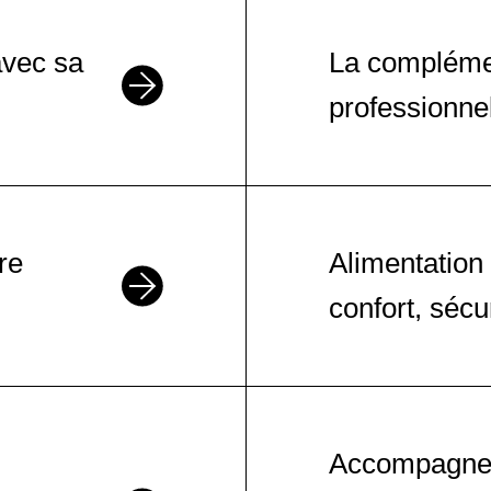
avec sa
La complémen
professionnel
re
Alimentation e
confort, sécur
Accompagner 