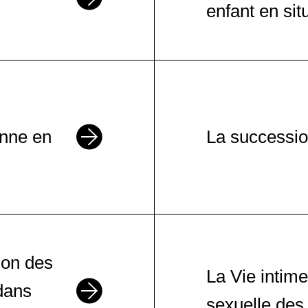
enfant en sit
nne en
La successi
tion des
La Vie intime
dans
sexuelle des