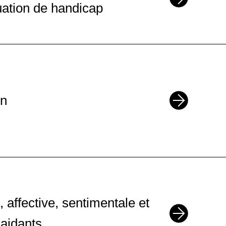
uation de handicap
on
, affective, sentimentale et
 aidants