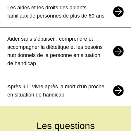
19
NOV
Formation
Les aides et les droits des aidants
La complémentarité entre
familiaux de personnes de plus de 60 ans
professionnels et aidants familiaux
Haute-Vienne 87
Formation
Aider sans s’épuiser : comprendre et
accompagner la diététique et les besoins
21
NOV
Formation
nutritionnels de la personne en situation
La succession
de handicap
Oise 60
Formation
Après lui : vivre après la mort d’un proche
23
NOV
24
NOV
Formation
—
Les aides et les droits des aidants
en situation de handicap
familiaux de personnes de plus de 60
ans
En ligne
Formation
Les questions