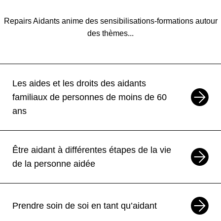
Les aides et les droits des aidants
familiaux de personnes de plus de 60
Repairs Aidants anime des sensibilisations-formations autour
ans
des thèmes...
Hauts-de-Seine 92
Formation
Les aides et les droits des aidants
7
OCT
8
OCT
Formation
—
Première approche sur le rapport à la
familiaux de personnes de moins de 60
mort et au deuil
ans
En ligne
Formation
Être aidant à différentes étapes de la vie
12
OCT
13
OCT
Formation
—
de la personne aidée
Être aidant familial : préserver sa vie
familiale et sociale
En ligne
Formation
Prendre soin de soi en tant qu’aidant