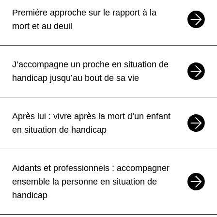
aidant et aidé
Première approche sur le rapport à la
En ligne
Formation
mort et au deuil
28
OCT
Formation
J’accompagne un proche en situation de
Les outils pour communiquer entre
aidant et aidé
handicap jusqu’au bout de sa vie
Orne 61
Formation
Après lui : vivre après la mort d’un enfant
2
NOV
3
NOV
Formation
—
en situation de handicap
La Vie intime, affective, sentimentale
et sexuelle des aidants
Aidants et professionnels : accompagner
En ligne
Formation
ensemble la personne en situation de
handicap
5
NOV
12
NOV
Formation
—
J’accompagne un proche en situation