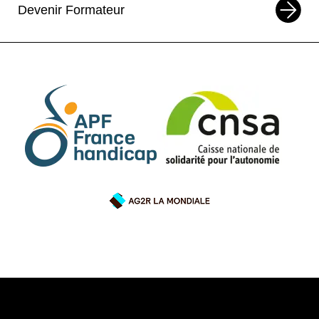
Devenir Formateur
maladie
En ligne
Formation
9
DEC
10
DEC
Formation
—
Les aides et les droits des aidants
familiaux de jeunes de moins de 20
ans
En ligne
Formation