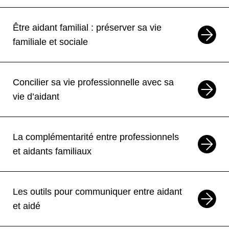
14
OCT
Formation
Être aidant familial : préserver sa vie
Être aidant à différentes étapes de la
vie de la personne aidée
familiale et sociale
Vendée 85
Formation
Concilier sa vie professionnelle avec sa
19
OCT
22
OCT
Formation
—
vie d’aidant
Alimentation et déglutition : allier
confort, sécurité et plaisir du repas
La complémentarité entre professionnels
En ligne
Formation
et aidants familiaux
22
OCT
Formation
Accompagner la mobilité d’une
Les outils pour communiquer entre aidant
personne en se préservant :
et aidé
techniques de manutention du corps
humain