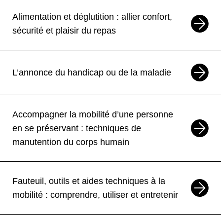
Manche 50
Formation
Alimentation et déglutition : allier confort,
sécurité et plaisir du repas
26
OCT
Formation
Les outils pour communiquer entre
aidant et aidé
L’annonce du handicap ou de la maladie
Manche 50
Formation
Accompagner la mobilité d’une personne
27
OCT
Formation
en se préservant : techniques de
Première approche sur le rapport à la
manutention du corps humain
mort et au deuil
Manche 50
Formation
Fauteuil, outils et aides techniques à la
mobilité : comprendre, utiliser et entretenir
27
OCT
28
OCT
Formation
—
Les outils pour communiquer entre