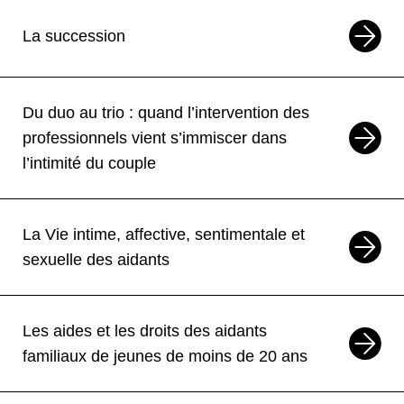
de handicap jusqu’au bout de sa vie
La succession
En ligne
Formation
Du duo au trio : quand l’intervention des
17
NOV
19
NOV
Formation
—
La complémentarité entre
professionnels vient s’immiscer dans
professionnels et aidants familiaux
l’intimité du couple
En ligne
Formation
La Vie intime, affective, sentimentale et
18
NOV
Formation
sexuelle des aidants
Les aides et les droits des aidants
familiaux de personnes de moins de
60 ans
Les aides et les droits des aidants
Deux-Sèvres 79
Formation
familiaux de jeunes de moins de 20 ans