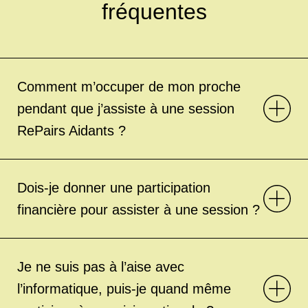
fréquentes
24
NOV
Formation
Fauteuil, outils et aides techniques à
la mobilité : comprendre, utiliser et
entretenir
Comment m’occuper de mon proche
Rhône 69
Formation
pendant que j’assiste à une session
RePairs Aidants ?
28
NOV
Formation
La complémentarité entre
professionnels et aidants familiaux
Dois-je donner une participation
Vendée 85
Formation
financière pour assister à une session ?
28
NOV
Formation
Les outils pour communiquer entre
Je ne suis pas à l’aise avec
aidant et aidé
l’informatique, puis-je quand même
Maine-et-Loire 49
Formation