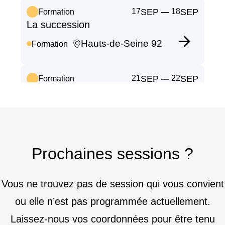
17
SEP
18
SEP
Formation
—
La succession
Hauts-de-Seine 92
Formation
21
SEP
22
SEP
Formation
—
Du duo au trio : quand l’intervention
des professionnels vient s’immiscer
dans l’intimité du couple
En ligne
Formation
Prochaines sessions ?
25
SEP
Formation
Être aidant familial : préserver sa vie
Vous ne trouvez pas de session qui vous convient
familiale et sociale
ou elle n’est pas programmée actuellement.
Calvados 14
Formation
Laissez-nous vos coordonnées pour être tenu