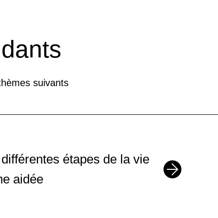
25
SEP
idants
26
3
SEP
OCT
—
 thèmes suivants
28
6
SEP
OCT
—
 différentes étapes de la vie
ne aidée
30
2
SEP
OCT
—