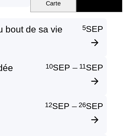
Carte
5
 bout de sa vie
SEP
10
11
idée
SEP
SEP
—
12
26
SEP
SEP
—