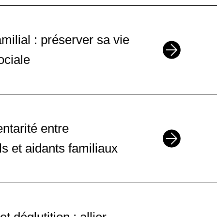
 de plus de
1
2
OCT
OCT
amilial : préserver sa vie
—
ociale
7
8
OCT
OCT
—
tarité entre
s et aidants familiaux
12
13
OCT
OCT
—