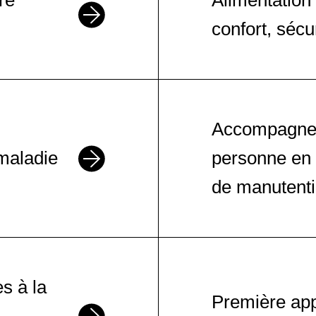
re
Alimentation e
 étapes de la vie de la personne a
confort, sécur
 : allier confort, sécurité et plaisi
Accompagner 
maladie
personne en 
de manutenti
d’une personne en se préservant 
main
es à la
uer entre aidant et aidé
Première app