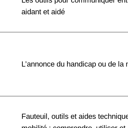
Les outils pour communiquer ent
Être aidant à différentes
aidant et aidé
Formation
Vendée 85
Alimentation et déglutition
Formation
En ligne
L’annonce du handicap ou de la 
Accompagner la mobilité 
manutention du corps hu
Formation
Manche 50
Fauteuil, outils et aides techniqu
Les outils pour communiq