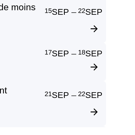
 de moins
15
22
SEP
SEP
—
17
18
SEP
SEP
—
nt
21
22
SEP
SEP
—