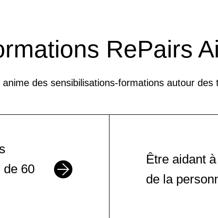
erver sa vie familiale et sociale
ormations RePairs A
 anime des sensibilisations-formations autour des
nt qu’aidant
ts
Être aidant à
 de 60
de la person