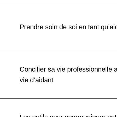
Les aides et les droits d
60 ans
Prendre soin de soi en tant qu’ai
Formation
Hauts-de-Seine 92
Première approche sur le 
Concilier sa vie professionnelle 
Formation
En ligne
vie d’aidant
Être aidant familial : prés
Formation
En ligne