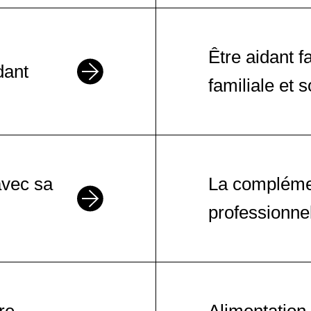
es aidants familiaux de personnes
Être aidant f
dant
familiale et s
rapport à la mort et au deuil
avec sa
La complémen
professionnel
erver sa vie familiale et sociale