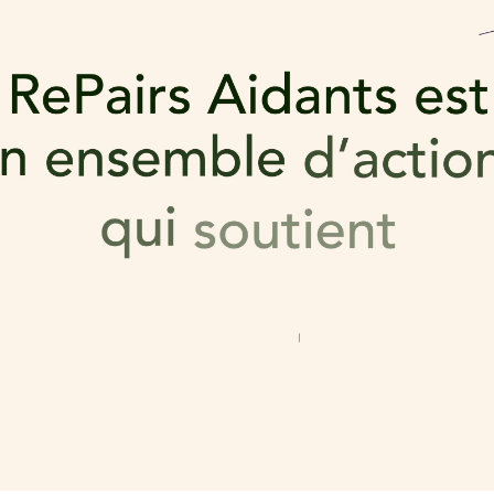
Loaded
:
51.16%