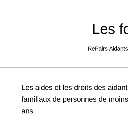
Être aidant familial : prés
Formation
Calvados 14
Les f
La succession
RePairs Aidants
Formation
Rhône 69
Prendre soin de soi en ta
Les aides et les droits des aidan
Formation
En ligne
familiaux de personnes de moins
La succession
ans
Formation
En ligne