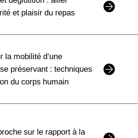
t déglutition : allier
14
idée
OCT
ité et plaisir du repas
19
22
r du repas
OCT
OCT
—
la mobilité d’une
se préservant : techniques
on du corps humain
: techniques de
22
OCT
26
OCT
roche sur le rapport à la