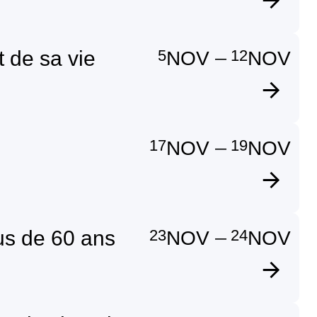
5
12
 de sa vie
NOV
NOV
—
17
19
NOV
NOV
—
23
24
lus de 60 ans
NOV
NOV
—