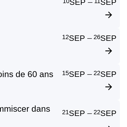
10
11
SEP
SEP
—
12
26
SEP
SEP
—
15
22
oins de 60 ans
SEP
SEP
—
’immiscer dans
21
22
SEP
SEP
—