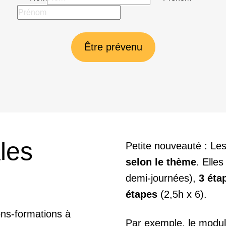
Être prévenu
les
Petite nouveauté : Le
selon le thème
. Elle
demi-journées),
3 éta
étapes
(2,5h x 6).
ons-formations à
Par exemple, le modul