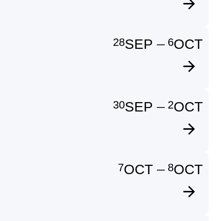
28
6
SEP
OCT
—
30
2
SEP
OCT
—
7
8
OCT
OCT
—