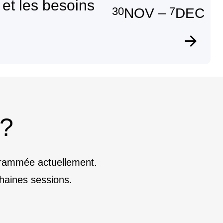
et les besoins
30
7
NOV
DEC
—
 ?
ogrammée actuellement.
haines sessions.