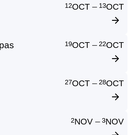
12
13
OCT
OCT
—
19
22
epas
OCT
OCT
—
27
28
OCT
OCT
—
2
3
NOV
NOV
—