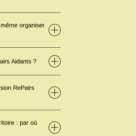
de même organiser
airs Aidants ?
ssion RePairs
toire : par où