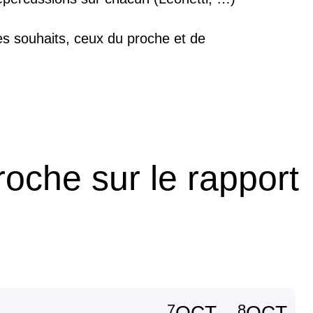
es souhaits, ceux du proche et de
oche sur le rapport
7
8
OCT
OCT