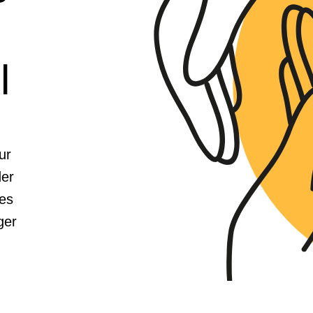
l
ur
der
ses
ger