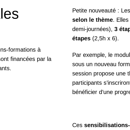
les
Petite nouveauté : Le
selon le thème
. Elle
demi-journées),
3 éta
étapes
(2,5h x 6).
ons-formations à
Par exemple, le modul
sont financées par la
sous un nouveau form
ants.
session propose une t
participants s’inscriro
bénéficier d’une progr
Ces
sensibilisation