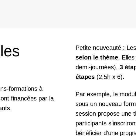
les
Petite nouveauté : Le
selon le thème
. Elle
demi-journées),
3 éta
étapes
(2,5h x 6).
ons-formations à
Par exemple, le modul
sont financées par la
sous un nouveau form
ants.
session propose une t
participants s’inscriro
bénéficier d’une progr