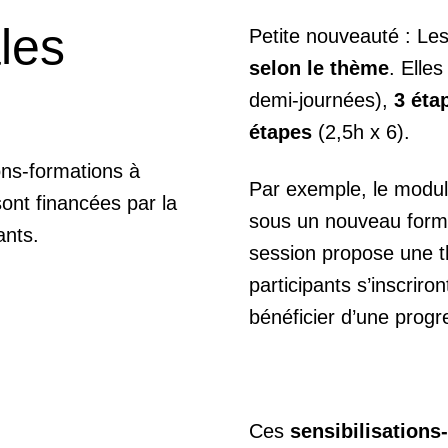
les
Petite nouveauté : Le
selon le thème
. Elle
demi-journées),
3 éta
étapes
(2,5h x 6).
ons-formations à
Par exemple, le modul
sont financées par la
sous un nouveau form
ants.
session propose une t
participants s’inscriro
bénéficier d’une progr
Ces
sensibilisation