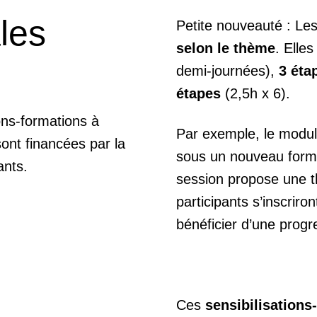
les
Petite nouveauté : Le
selon le thème
. Elle
demi-journées),
3 éta
étapes
(2,5h x 6).
ons-formations à
Par exemple, le modul
sont financées par la
sous un nouveau form
ants.
session propose une t
participants s’inscriro
bénéficier d’une progr
Ces
sensibilisation