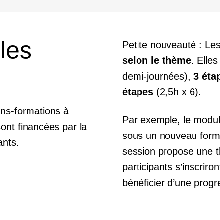
les
Petite nouveauté : Le
selon le thème
. Elle
demi-journées),
3 éta
étapes
(2,5h x 6).
ons-formations à
Par exemple, le modul
sont financées par la
sous un nouveau form
ants.
session propose une t
participants s’inscriro
bénéficier d’une progr