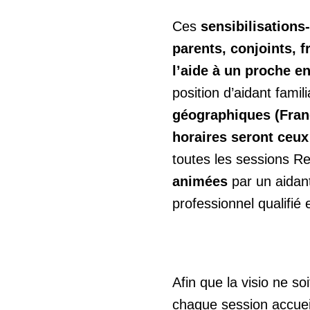
Ces
sensibilisation
parents, conjoints, f
l’aide à un proche e
position d’aidant famili
géographiques (Fran
horaires seront ceux
toutes les sessions Re
animées
par un aidant
professionnel qualifié
Afin que la visio ne so
chaque session accuei