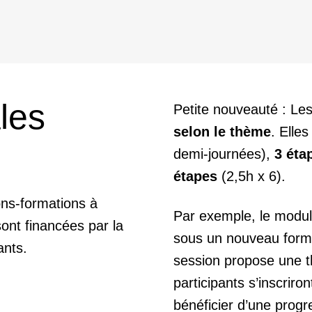
les
Petite nouveauté : Le
selon le thème
. Elle
demi-journées),
3 éta
étapes
(2,5h x 6).
ons-formations à
Par exemple, le modul
sont financées par la
sous un nouveau form
ants.
session propose une t
participants s’inscriro
bénéficier d’une progr