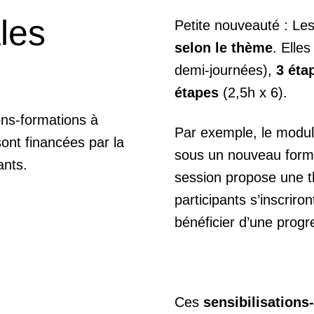
les
Petite nouveauté : Le
selon le thème
. Elle
demi-journées),
3 éta
étapes
(2,5h x 6).
ons-formations à
Par exemple, le modul
sont financées par la
sous un nouveau form
ants.
session propose une t
participants s’inscriro
bénéficier d’une progr
Ces
sensibilisation