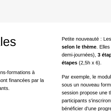
les
Petite nouveauté : Le
selon le thème
. Elle
demi-journées),
3 éta
étapes
(2,5h x 6).
ons-formations à
Par exemple, le modul
sont financées par la
sous un nouveau form
ants.
session propose une t
participants s’inscriro
bénéficier d’une progr