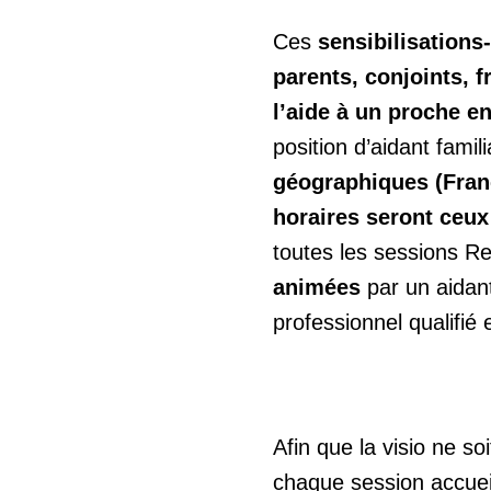
Ces
sensibilisation
parents, conjoints, f
l’aide à un proche e
position d’aidant famili
géographiques (Fran
horaires seront ceux
toutes les sessions Re
animées
par un aidant
professionnel qualifié
Afin que la visio ne so
chaque session accuei