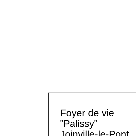
Foyer de vie
"Palissy"
Joinville-le-Pont