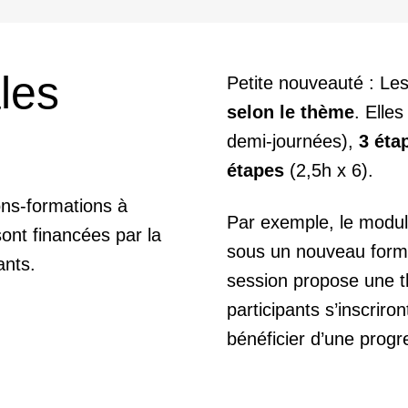
les
Petite nouveauté : Le
selon le thème
. Elle
demi-journées),
3 éta
étapes
(2,5h x 6).
ons-formations à
Par exemple, le modul
sont financées par la
sous un nouveau form
ants.
session propose une t
participants s’inscriro
bénéficier d’une progr