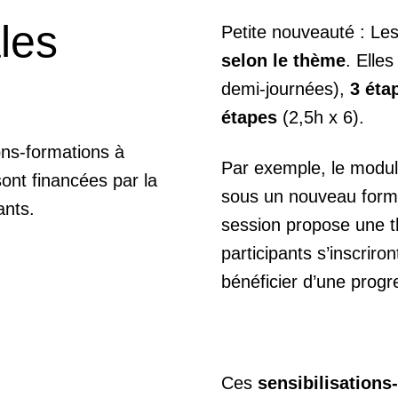
les
Petite nouveauté : Le
selon le thème
. Elle
demi-journées),
3 éta
étapes
(2,5h x 6).
ons-formations à
Par exemple, le modul
sont financées par la
sous un nouveau form
ants.
session propose une t
participants s’inscriro
bénéficier d’une progr
Ces
sensibilisation