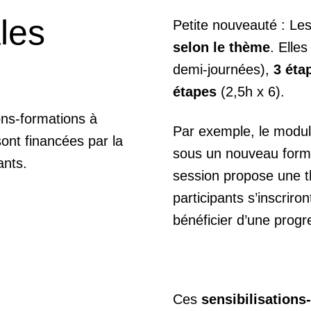
les
Petite nouveauté : Le
selon le thème
. Elle
demi-journées),
3 éta
étapes
(2,5h x 6).
ons-formations à
Par exemple, le modul
sont financées par la
sous un nouveau form
ants.
session propose une t
participants s’inscriro
bénéficier d’une progr
Ces
sensibilisation