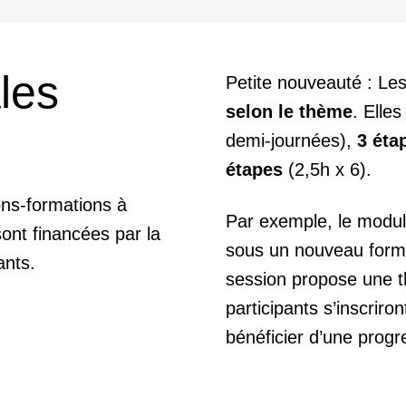
les
Petite nouveauté : Le
selon le thème
. Elle
demi-journées),
3 éta
étapes
(2,5h x 6).
ons-formations à
Par exemple, le modul
sont financées par la
sous un nouveau form
ants.
session propose une t
participants s’inscriro
bénéficier d’une progr