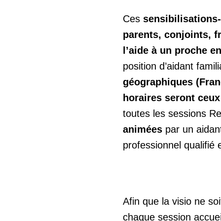
Ces
sensibilisation
parents, conjoints, f
l’aide à un proche e
position d’aidant famili
géographiques (Fran
horaires seront ceux
toutes les sessions Re
animées
par un aidant
professionnel qualifié
Afin que la visio ne so
chaque session accuei